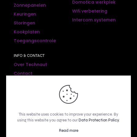
Domotica werkplek
Zonnepanelen
Wifi verbetering
Keuringen
Intercom systemen
Storingen
Kookplaten
Toegangscontrole
INFO & CONTACT
Over Technaut
Contact
SOCIAL MEDIA
This website uses cookies to improve your experience. By
using this website you agree to our
Data Protection Policy
.
© 2025 powered by
WICKED WEBDESIGN
Read more